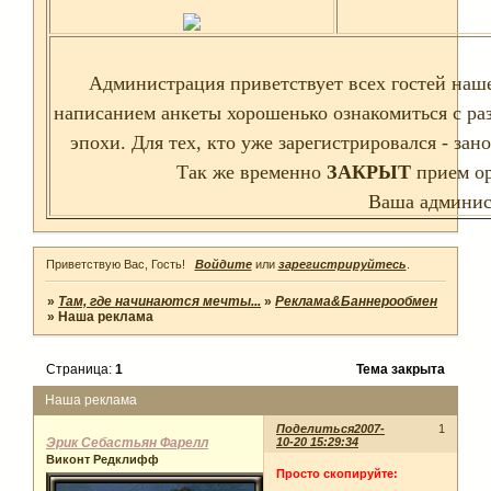
Администрация приветствует всех гостей наше
написанием анкеты хорошенько ознакомиться с р
эпохи. Для тех, кто уже зарегистрировался - з
Так же временно
ЗАКРЫТ
прием ор
Ваша админис
Приветствую Вас, Гость!
Войдите
или
зарегистрируйтесь
.
»
Там, где начинаются мечты...
»
Реклама&Баннерообмен
»
Наша реклама
Страница:
1
Тема закрыта
Наша реклама
Поделиться
2007-
1
Эрик Себастьян Фарелл
10-20 15:29:34
Виконт Редклифф
Просто скопируйте: