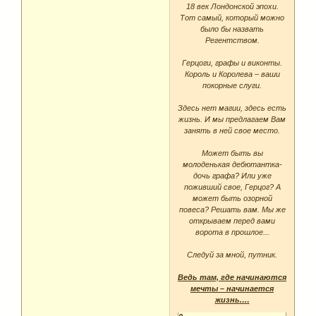
18 век Лондонской эпохи.
Тот самый, который можно
было бы назвать
Регентством.
Герцоги, графы и виконты.
Король и Королева – ваши
покорные слуги.
Здесь нет магии, здесь есть
жизнь. И мы предлагаем Вам
занять в ней свое место.
Может быть вы
молоденькая дебютантка-
дочь графа? Или уже
поживший свое, Герцог? А
может быть озорной
повеса? Решать вам. Мы же
открываем перед вами
ворота в прошлое...
Следуй за мной, путник.
Ведь там, где начинаются
мечты – начинается
жизнь.…