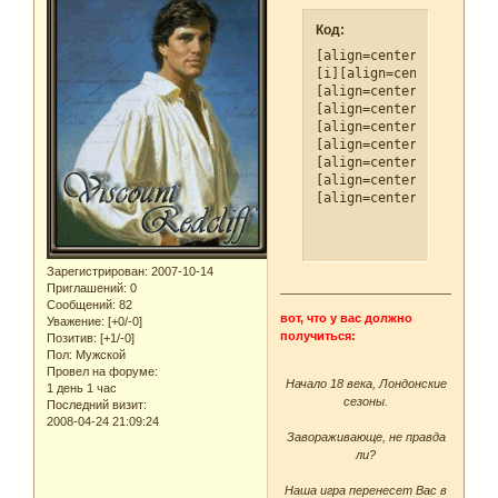
Код:
[align=center][url=http
[i][align=center]Начало
[align=center]Заворажив
[align=center]Наша игра
[align=center]Герцоги, 
[align=center]Здесь нет
[align=center]Может быт
[align=center]Следуй за
[align=center][url=http
Зарегистрирован
: 2007-10-14
________________________________
Приглашений:
0
Сообщений:
82
вот, что у вас должно
Уважение:
[+0/-0]
получиться:
Позитив:
[+1/-0]
Пол:
Мужской
Провел на форуме:
Начало 18 века, Лондонские
1 день 1 час
сезоны.
Последний визит:
2008-04-24 21:09:24
Завораживающе, не правда
ли?
Наша игра перенесет Вас в