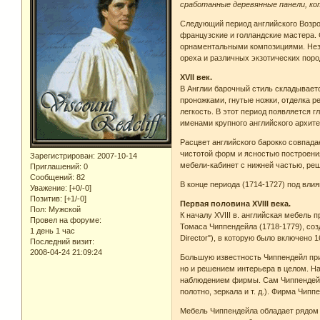
сработанные деревянные панели, кот
Следующий период английского Возро
французские и голландские мастера.
орнаментальными композициями. Неза
ореха и различных экзотических поро
XVII век.
В Англии барочный стиль складываетс
проножками, гнутые ножки, отделка 
легкость. В этот период появляется 
именами крупного английского архите
Расцвет английского барокко совпада
чистотой форм и ясностью построени
Зарегистрирован
: 2007-10-14
мебели-кабинет с нижней частью, реш
Приглашений:
0
Сообщений:
82
В конце периода (1714-1727) под вли
Уважение:
[+0/-0]
Позитив:
[+1/-0]
Первая половина XVIII века.
Пол:
Мужской
К началу XVIII в. английская мебель
Провел на форуме:
Томаса Чиппендейла (1718-1779), соз
1 день 1 час
Director"), в которую было включено 
Последний визит:
2008-04-24 21:09:24
Большую известность Чиппендейл при
но и решением интерьера в целом. На
наблюдением фирмы. Сам Чиппендейл 
полотно, зеркала и т. д.). Фирма Чи
Мебель Чиппендейла обладает рядом 