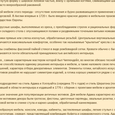
нутую форму с широкой лобовой частью, внизу с орлиными когтями, сжимающими шар
асто веерообразной раковиной.
й мебели этого периода - отсутствие золочения и бурно развивающееся применение к
рговлей. В Англии впервые в 1720 г. было введено красное дерево в мебельное произв
ударствах Европы.
ярусные шкафы, выполняемые из ореха, с преобладанием строгих и рациональных ф
ки складного стола с опускающимися полами и раздвижными точеными витыми ножкам
жки прямые или слегка изогнутые, обработанные резьбой. Центральные вертикальные 
тличаются максимальным комфортом, особенно так называемые "крылатые" кресла с 
 снабжены фасонной пайкой стекол в виде ромбовидной сетки. Кровати обычно с бал
ановятся почти обязательной принадлежностью английского интерьера.
I в., самым характерным мастером которой был Чиппендейл, во многом обязано тесно
ение способствовало единому решению интерьера и мебели, а также наложило свою пе
ений, характера отбора декоративных элементов. Элементы готики, китайского искус
тивов рокайля не нарушает симметрии изделий, а готика хорошо уживается рядом с к
одразделяют на стиль Адама и Хэплуайта (середина 70-х годов) и стиль Шератона (по
авший в области интерьера и издавший в 1776 г. сборник с проектами мебели и архи
ое значение для популяризации античных мотивов. Для мебели Адама характерно испо
и мотивами декора были гротески, фестоны, цветочные гирлянды, овальные розетки,
овой ветви в спинке стула и карниз шкафов, обработанный каннелюрами.
ообразную мебель: консоли, комоды, кабинеты, застекленные шкафы, легкие стулья с
прототипам, сервант, представляющий комбинацию буфета и сервировочного стола. Ад