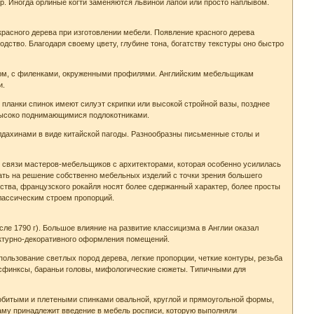
. Иногда орлиные когти заменяются львиной лапой или просто наплывом.
расного дерева при изготовлении мебели. Появление красного дерева
одство. Благодаря своему цвету, глубине тона, богатству текстуры оно быстро
орм, с филенками, окруженными профилями. Английским мебельщикам
и.
планки спинок имеют силуэт скрипки или высокой стройной вазы, позднее
высоко поднимающимися подлокотниками.
дахинами в виде китайской пагоды. Разнообразны письменные столы и
й связи мастеров-мебельщиков с архитекторами, которая особенно усилилась
чать на решение собственно мебельных изделий с точки зрения большего
ства, французского рокайля носят более сдержанный характер, более просты
лассическим строем пропорций.
сле 1790 г). Большое влияние на развитие классицизма в Англии оказал
тектурно-декоративного оформления помещений.
льзование светлых пород дерева, легкие пропорции, четкие контуры, резьба
 сфинксы, бараньи головы, мифологические сюжеты. Типичными для
 обитыми и плетеными спинками овальной, круглой и прямоугольной формы,
аму принадлежит введение в мебель росписи, которую выполняли