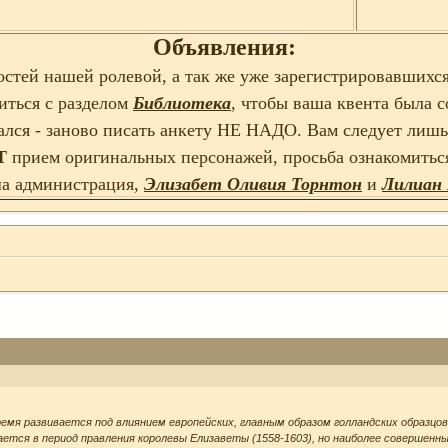
Объявления:
остей нашей ролевой, а так же уже зарегистрировавшихся
иться с разделом
Библиотека
, чтобы ваша квента была 
вался - заново писать анкету НЕ НАДО. Вам следует лиш
Т
прием оригинальных персонажей, просьба ознакомитьс
а администрация,
Элизабет Оливия Торнтон
и
Лилиан
емя развивается под влиянием европейских, главным образом голландских образцо
ется в период правления королевы Елизаветы (1558-1603), но наиболее совершенн