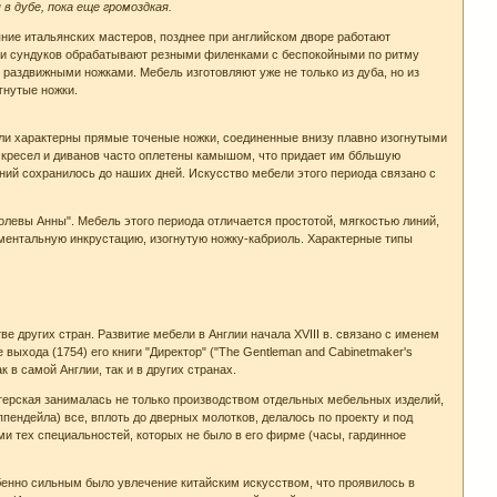
в дубе, пока еще громоздкая.
ние итальянских мастеров, позднее при английском дворе работают
в и сундуков обрабатывают резными филенками с беспокойными по ритму
аздвижными ножками. Мебель изготовляют уже не только из дуба, но из
гнутые ножки.
были характерны прямые точеные ножки, соединенные внизу плавно изогнутыми
 кресел и диванов часто оплетены камышом, что придает им ббльшую
нений сохранилось до наших дней. Искусство мебели этого периода связано с
олевы Анны". Мебель этого периода отличается простотой, мягкостью линий,
ментальную инкрустацию, изогнутую ножку-кабриоль. Характерные типы
е других стран. Развитие мебели в Англии начала XVIII в. связано с именем
ыхода (1754) его книги "Директор" ("The Gentleman and Cabinetmaker's
 в самой Англии, так и в других странах.
терская занималась не только производством отдельных мебельных изделий,
пендейла) все, вплоть до дверных молотков, делалось по проекту и под
 тех специальностей, которых не было в его фирме (часы, гардинное
бенно сильным было увлечение китайским искусством, что проявилось в