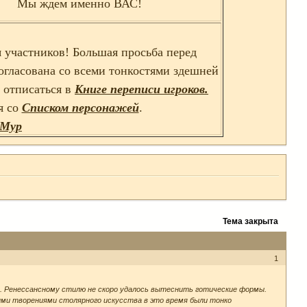
Мы ждем именно ВАС!
 участников! Большая просьба перед
согласована со всеми тонкостями здешней
ь отписаться в
Книге переписи игроков.
я со
Списком персонажей
.
 Мур
Тема закрыта
1
в. Ренессансному стилю не скоро удалось вытеснить готические формы.
ыми творениями столярного искусства в это время были тонко