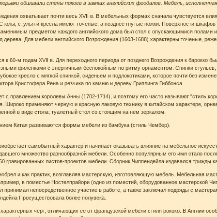
орыми обшивали стены покоев в замках английских феодалов. Мебель, исполненная 
ждения охватывает почти весь XVII в. В мебельных формах сначала чувствуется влия
 Столы, стулья и кресла имеют точеные, а позднее гнутые ножки. Поверхности шкафо
менимым предметом каждого английского дома был стол с опускающимися полами и р
д дерева. Для мебели английского Возрождения (1603-1688) характерны точеные, реже
я к 60-м годам XVII в. Для переходного периода от позднего Возрождения к барокко 
резными филенками с энергичным беспокойным по ритму орнаментом. Спинки стульев,
глубокое кресло с мягкой спинкой, сиденьем и подлокотиками, которое почти без изме
ктора Кристофера Рена и резчика по камню и дереву Гриплинга Гиббонса.
ет с правлением королевы Анны (1702-1714), и поэтому его часто называют "стиль кор
я. Широко применяют черную и красную лаковую технику в китайском характере, орна
енной в виде стола; туалетный стол со стоящим на нем зеркалом.
янием Китая развиваются формы мебели из бамбука (стиль Чембер).
 приобретает самобытный характер и начинает оказывать влияние на мебельное искусств
давшего множество разнообразной мебели. Особенно популярным его имя стало после в
160 гравированных листов-проектов мебели. Сборник Чиппендейла издавался трижды как
обрел и как практик, возглавляя мастерскую, изготовляющую мебель. Мебельная мас
пример, в поместье Ностелпрайори (одно из поместий, оборудованное мастерской Чип
принимал непосредственное участие в работе, а также заключал подряды с мастерами
ппендейла Просуществовала более полувека.
характерных черт, отличающих ее от французской мебели стиля рококо. В Англии осо