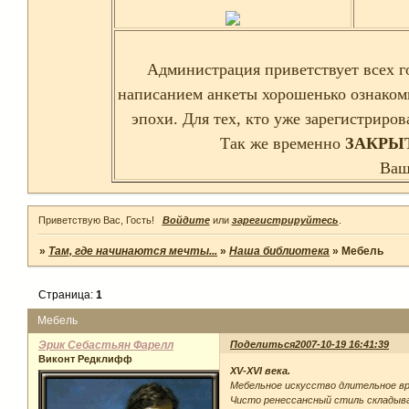
Администрация приветствует всех г
написанием анкеты хорошенько ознаком
эпохи. Для тех, кто уже зарегистриро
Так же временно
ЗАКРЫ
Ваш
Приветствую Вас, Гость!
Войдите
или
зарегистрируйтесь
.
»
Там, где начинаются мечты...
»
Наша библиотека
»
Мебель
Страница:
1
Мебель
Эрик Себастьян Фарелл
Поделиться
2007-10-19 16:41:39
Виконт Редклифф
XV-XVI века.
Мебельное искусство длительное вр
Чисто ренессансный стиль складыва