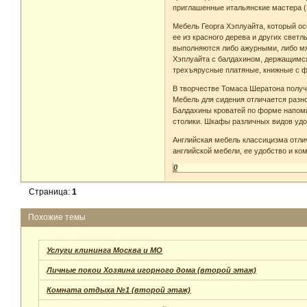
приглашенные итальянские мастера (П
Мебель Георга Хэплуайта, который ос
ее из красного дерева и других свет
выполняются либо ажурными, либо мя
Хэплуайта с балдахином, держащимся
трехъярусные платяные, книжные с ф
В творчестве Томаса Шератона получ
Мебель для сидения отличается разн
Балдахины кроватей по форме напоми
столики. Шкафы различных видов уд
Английская мебель классицизма отли
английской мебели, ее удобство и ко
0
Страница:
1
Похожие темы
Услуги клининга Москва и МО
Личные покои Хозяина игорного дома (второй этаж)
Комната отдыха №1 (второй этаж)