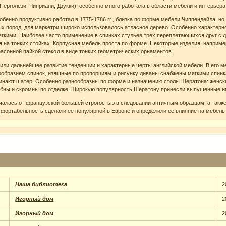
ерголези, Чиприани, Дзукки), особенно много работала в области мебели и интерьер
обенно продуктивно работал в 1775-1786 гг., близка по форме мебели Чиппендейла, н
лых пород, для маркетри широко использовалось атласное дерево. Особенно характерн
гкими. Наиболее часто применение в спинках стульев трех переплетающихся друг с 
 на тонких стойках. Корпусная мебель проста по форме. Некоторые изделия, наприм
асонной пайкой стекол в виде тонких геометрических орнаментов.
или дальнейшее развитие тенденции и характерные черты английской мебели. В его 
ообразием спинок, изящные по пропорциям и рисунку диваны снабжены мягкими спинка
нают шатер. Особенно разнообразны по форме и назначению столы Шератона: женски
обны и скромны по отделке. Широкую популярность Шератону принесли выпущенные и
чалась от французской большей строгостью в следовании античным образцам, а такж
мфортабельность сделали ее популярной в Европе и определили ее влияние на мебель 
Наша библиотека
2
Игорный дом
2
Игорный дом
2