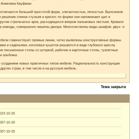
а Анжелика Кауфман.
о отличается большей простотой форм, элегантностью, легкостью. Выполняли
о решение спинок стульев и кресел: по форме они напоминают щит и
другом стрельчатых арок, расходящихся веером пальмовых листьев. Кровати
ер комоды, совершенно лишены декора. Многочисленны виды шкафов: двух- и
мебели главенствуют прямые линии, четко выявлены конструктивные формы.
ми и сиденьями, изголовья кушеток решаются в виде глубокого кресла.
е письменные столы со шторкой, рабочие и карточные столы, туалетные
м альбомы.
е созданием новых практичных типов мебели. Рациональность конструкции
других стран, в том числе и на русскую мебель.
Тема закрыта
023-10-20
007-10-20
007-10-20