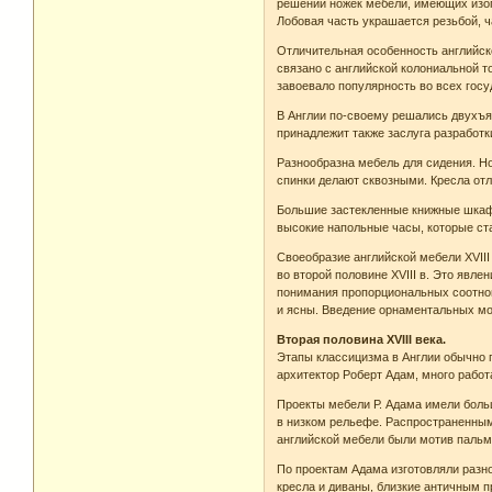
решении ножек мебели, имеющих изог
Лобовая часть украшается резьбой, ч
Отличительная особенность английско
связано с английской колониальной то
завоевало популярность во всех гос
В Англии по-своему решались двухъ
принадлежит также заслуга разработ
Разнообразна мебель для сидения. Но
спинки делают сквозными. Кресла о
Большие застекленные книжные шкафы
высокие напольные часы, которые ст
Своеобразие английской мебели XVII
во второй половине XVIII в. Это явл
понимания пропорциональных соотнош
и ясны. Введение орнаментальных мо
Вторая половина XVIII века.
Этапы классицизма в Англии обычно п
архитектор Роберт Адам, много работ
Проекты мебели Р. Адама имели больш
в низком рельефе. Распространенным
английской мебели были мотив пальм
По проектам Адама изготовляли разн
кресла и диваны, близкие античным 