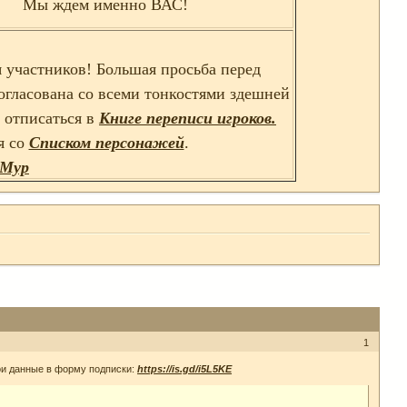
Мы ждем именно ВАС!
 участников! Большая просьба перед
согласована со всеми тонкостями здешней
ь отписаться в
Книге переписи игроков.
я со
Списком персонажей
.
 Мур
1
ои данные в форму подписки:
https://is.gd/i5L5KE