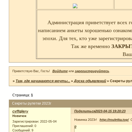
Администрация приветствует всех г
написанием анкеты хорошенько ознаком
эпохи. Для тех, кто уже зарегистриро
Так же временно
ЗАКРЫ
Ваш
Приветствую Вас, Гость!
Войдите
или
зарегистрируйтесь
.
»
Там, где начинаются мечты...
»
Доска объявлений
»
Секреты рул
Страница:
1
Секреты рулетки 2023г
cvffqjiery
Поделиться
2023-04-15 19:20:23
Новичок
Новинка 2023г!
http://rouletka.top/
О
Зарегистрирован
: 2022-05-04
Приглашений:
0
0
Сообщений:
9