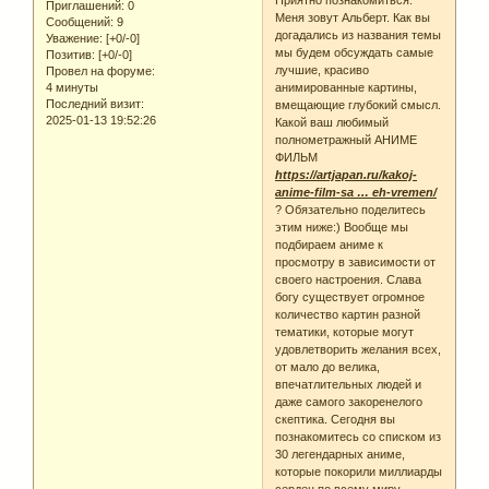
Приятно познакомиться.
Приглашений:
0
Меня зовут Альберт. Как вы
Сообщений:
9
догадались из названия темы
Уважение:
[+0/-0]
мы будем обсуждать самые
Позитив:
[+0/-0]
лучшие, красиво
Провел на форуме:
4 минуты
анимированные картины,
Последний визит:
вмещающие глубокий смысл.
2025-01-13 19:52:26
Какой ваш любимый
полнометражный АНИМЕ
ФИЛЬМ
https://artjapan.ru/kakoj-
anime-film-sa … eh-vremen/
? Обязательно поделитесь
этим ниже:) Вообще мы
подбираем аниме к
просмотру в зависимости от
своего настроения. Слава
богу существует огромное
количество картин разной
тематики, которые могут
удовлетворить желания всех,
от мало до велика,
впечатлительных людей и
даже самого закоренелого
скептика. Сегодня вы
познакомитесь со списком из
30 легендарных аниме,
которые покорили миллиарды