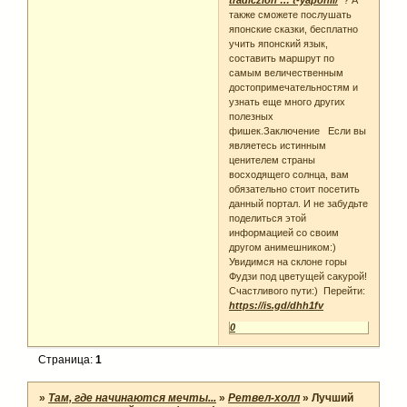
tradiczion … t-yaponii/
? А
также сможете послушать
японские сказки, бесплатно
учить японский язык,
составить маршрут по
самым величественным
достопримечательностям и
узнать еще много других
полезных
фишек.Заключение Если вы
являетесь истинным
ценителем страны
восходящего солнца, вам
обязательно стоит посетить
данный портал. И не забудьте
поделиться этой
информацией со своим
другом анимешником:)
Увидимся на склоне горы
Фудзи под цветущей сакурой!
Счастливого пути:) Перейти:
https://is.gd/dhh1fv
0
Страница:
1
»
Там, где начинаются мечты...
»
Ретвел-холл
»
Лучший