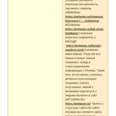
усердием разбирать
японскую письменность,
заучивать символы
ХИРАГАНЫ
https://artjapan.ru/hiragana-
bazovaya-t … polneniya/
,
КАТАКАНЫ
https://artjapan.ru/kak-pisat-
katakanu/
(название
японского алфавита) и
КАНЗДИ
https://artjapan.ru/kandzi-
vvodnyj-urok/
(название
иероглифов). Получая все
новые и новые знания,
появилась нужда в
структурировании
информации о Японии. Также
мне, естественно, хотелось
делиться полученными
знаниями. Синтез
полученных знаний с
желанием поделиться с
людьми вылился в сайт
ARTJAPAN.RU
https://artjapan.ru/
Кратко о
структуре сайта.На сайте
ArtJapan вы сможете найти