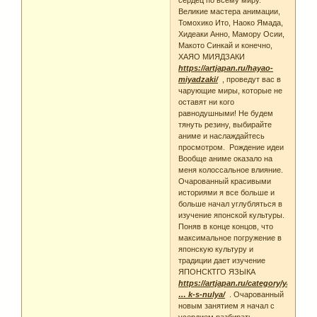
сердец по всему миру.
Великие мастера анимации,
Томохико Ито, Наоко Ямада,
Хидеаки Анно, Мамору Осии,
Макото Синкай и конечно,
ХАЯО МИЯДЗАКИ
https://artjapan.ru/hayao-
miyadzaki/
, проведут вас в
чарующие миры, которые не
оставят ни кого
равнодушными! Не будем
тянуть резину, выбирайте
аниме и наслаждайтесь
просмотром. Рождение идеи
Вообще аниме оказало на
меня колоссальное влияние.
Очарованный красивыми
историями я все больше и
больше начал углубляться в
изучение японской культуры.
Поняв в конце концов, что
максимальное погружение в
японскую культуру и
традиции дает изучение
ЯПОНСКТГО ЯЗЫКА
https://artjapan.ru/category/yaponski
… k-s-nulya/
. Очарованный
новым занятием я начал с