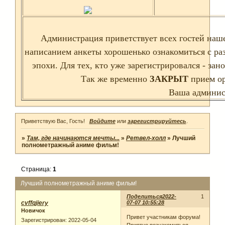
Администрация приветствует всех гостей наше
написанием анкеты хорошенько ознакомиться с р
эпохи. Для тех, кто уже зарегистрировался - з
Так же временно
ЗАКРЫТ
прием ор
Ваша админис
Приветствую Вас, Гость!
Войдите
или
зарегистрируйтесь
.
»
Там, где начинаются мечты...
»
Ретвел-холл
»
Лучший
полнометражный аниме фильм!
Страница:
1
Лучший полнометражный аниме фильм!
Поделиться
2022-
1
cvffqjiery
07-07 10:55:28
Новичок
Привет участникам форума!
Зарегистрирован
: 2022-05-04