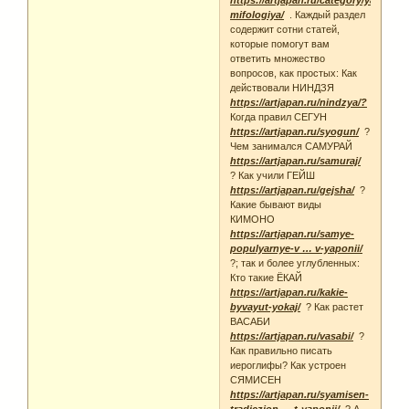
https://artjapan.ru/category/yaponsk
mifologiya/
. Каждый раздел
содержит сотни статей,
которые помогут вам
ответить множество
вопросов, как простых: Как
действовали НИНДЗЯ
https://artjapan.ru/nindzya/?
Когда правил СЕГУН
https://artjapan.ru/syogun/
?
Чем занимался САМУРАЙ
https://artjapan.ru/samuraj/
? Как учили ГЕЙШ
https://artjapan.ru/gejsha/
?
Какие бывают виды
КИМОНО
https://artjapan.ru/samye-
populyarnye-v … v-yaponii/
?; так и более углубленных:
Кто такие ЁКАЙ
https://artjapan.ru/kakie-
byvayut-yokaj/
? Как растет
ВАСАБИ
https://artjapan.ru/vasabi/
?
Как правильно писать
иероглифы? Как устроен
СЯМИСЕН
https://artjapan.ru/syamisen-