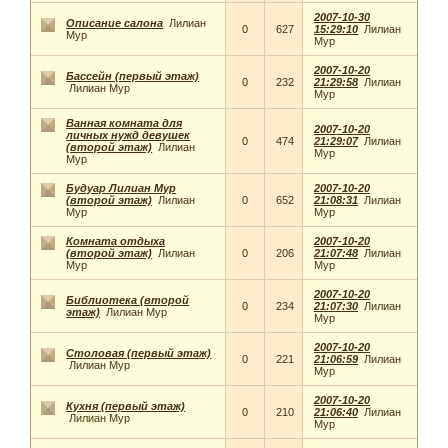
2007-10-30
Описание салона
Лилиан
0
627
15:29:10
Лилиан
Мур
Мур
2007-10-20
Бассейн (первый этаж)
0
232
21:29:58
Лилиан
Лилиан Мур
Мур
Ванная комната для
2007-10-20
личных нужд девушек
0
474
21:29:07
Лилиан
(второй этаж)
Лилиан
Мур
Мур
Будуар Лилиан Мур
2007-10-20
(второй этаж)
Лилиан
0
652
21:08:31
Лилиан
Мур
Мур
Комната отдыха
2007-10-20
(второй этаж)
Лилиан
0
206
21:07:48
Лилиан
Мур
Мур
2007-10-20
Библиотека (второй
0
234
21:07:30
Лилиан
этаж)
Лилиан Мур
Мур
2007-10-20
Столовая (первый этаж)
0
221
21:06:59
Лилиан
Лилиан Мур
Мур
2007-10-20
Кухня (первый этаж)
0
210
21:06:40
Лилиан
Лилиан Мур
Мур