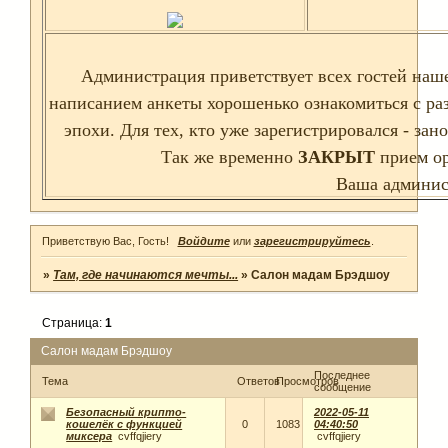
Администрация приветствует всех гостей наше
написанием анкеты хорошенько ознакомиться с р
эпохи. Для тех, кто уже зарегистрировался - з
Так же временно
ЗАКРЫТ
прием ор
Ваша админис
Приветствую Вас, Гость!
Войдите
или
зарегистрируйтесь
.
»
Там, где начинаются мечты...
»
Салон мадам Брэдшоу
Страница:
1
Салон мадам Брэдшоу
Последнее
Тема
Ответов
Просмотров
сообщение
Безопасный крипто-
2022-05-11
кошелёк с функцией
0
1083
04:40:50
миксера
cvffqjiery
cvffqjiery