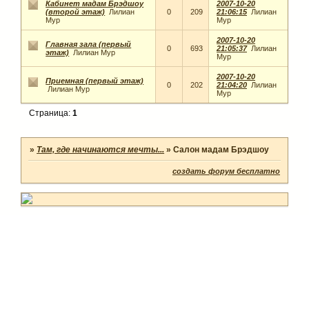
Кабинет мадам Брэдшоу
2007-10-20
(второй этаж)
Лилиан
0
209
21:06:15
Лилиан
Мур
Мур
2007-10-20
Главная зала (первый
0
693
21:05:37
Лилиан
этаж)
Лилиан Мур
Мур
2007-10-20
Приемная (первый этаж)
0
202
21:04:20
Лилиан
Лилиан Мур
Мур
Страница:
1
»
Там, где начинаются мечты...
»
Салон мадам Брэдшоу
создать форум бесплатно